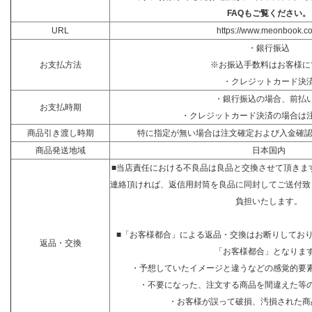
FAQもご覧ください。
URL
https://www.meonbook.c
・銀行振込
お支払方法
※お振込手数料はお客様に
・クレジットカード決
・銀行振込の場合、前払
お支払時期
・クレジットカード決済の場合は
商品引き渡し時期
特に指定が無い場合は注文確定および入金確認
商品発送地域
日本国内
■当店責任における不良品は良品と交換させて頂きま
連絡頂ければ、返信用封筒を良品に同封してご送付致
負担いたします。
■「お客様都合」による返品・交換はお断りしてお
返品・交換
「お客様都合」となりま
・予想していたイメージと違うなどの感覚的要
・不要になった、注文する商品を間違えた等
・お客様が誤って破損、汚損された商