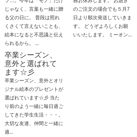
ツ…。今年は「モノ」だけ
務お休みします。 お急ぎ
じゃなく、言葉も一緒に贈
のご注文の場合でも５月7
る父の日に。 普段は照れ
日より順次発送していきま
くさくて言えないことも、
す。 どうぞよろしくお願
絵本になると不思議と伝え
いいたします。 ミーオン...
られるから。 ...
卒業シーズン、
意外と選ばれて
ます☆彡
卒業シーズン、意外とオリ
ジナル絵本のプレゼントが
選ばれています☆彡 当た
り前のよう一緒に毎日過ご
してきた学生生活・・・。
大切な友達、仲間と一緒に
過...