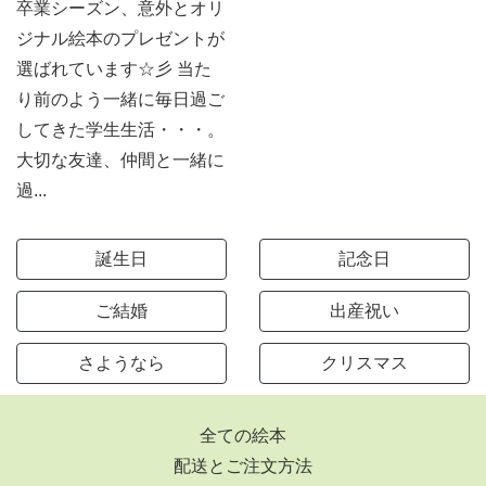
卒業シーズン、意外とオリ
ジナル絵本のプレゼントが
選ばれています☆彡 当た
り前のよう一緒に毎日過ご
してきた学生生活・・・。
大切な友達、仲間と一緒に
過...
誕生日
記念日
ご結婚
出産祝い
さようなら
クリスマス
全ての絵本
配送とご注文方法