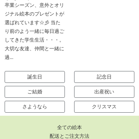
卒業シーズン、意外とオリ
ジナル絵本のプレゼントが
選ばれています☆彡 当た
り前のよう一緒に毎日過ご
してきた学生生活・・・。
大切な友達、仲間と一緒に
過...
誕生日
記念日
ご結婚
出産祝い
さようなら
クリスマス
全ての絵本
配送とご注文方法