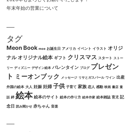
年末年始の営業について
タグ
Meon Book
オリジ
お誕生日
アメリカ
イベント
イラスト
moe
クリスマス
ナル
オリジナル絵本
ギフト
スタート
ストー
プレゼン
バレンタイン
リー
ディズニー
デザイン絵本
ブログ
ト
ミーオンブック
出産
メッセージ
リサとガスパール
ワイン
子供
妊婦
家族
妊娠
外国の絵本
大人
子育て
恋人
感動
映画
書店
童
絵本
絵本のサイト
記
絆
絵本の作り方
絵本雑誌
育児
話
絵本作家
念日
赤ちゃん
音楽
読み聞かせ