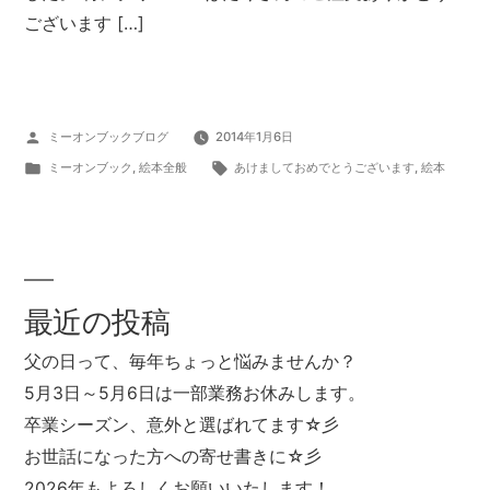
ございます […]
投
ミーオンブックブログ
2014年1月6日
稿
カ
タ
ミーオンブック
,
絵本全般
あけましておめでとうございます
,
絵本
者:
テ
グ:
ゴ
リ
ー:
最近の投稿
父の日って、毎年ちょっと悩みませんか？
5月3日～5月6日は一部業務お休みします。
卒業シーズン、意外と選ばれてます☆彡
お世話になった方への寄せ書きに☆彡
2026年もよろしくお願いいたします！