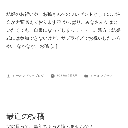
結婚のお祝いや、お孫さんへのプレゼントとしてのご注
文が大変増えております♡ やっぱり、みなさん今は会
いたくても、自粛になってしまって・・・。遠方で結婚
式には参加できないけど、サプライズでお祝いしたい方
や、 なかなか、お孫 […]
投
カ
ミーオンブックブログ
2022年2月3日
ミーオンブック
稿
テ
者:
ゴ
リ
ー:
最近の投稿
父の日って、毎年ちょっと悩みませんか？