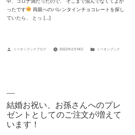
中、コロナ渦だったので、 そこまで混んでなくてよか
ったです
両親へのバレンタインチョコレートを探し
ていたら、 とっ […]
投
カ
ミーオンブックブログ
2022年2月14日
ミーオンブック
稿
テ
者:
ゴ
リ
ー:
結婚お祝い、お孫さんへのプレ
ゼントとしてのご注文が増えて
います！