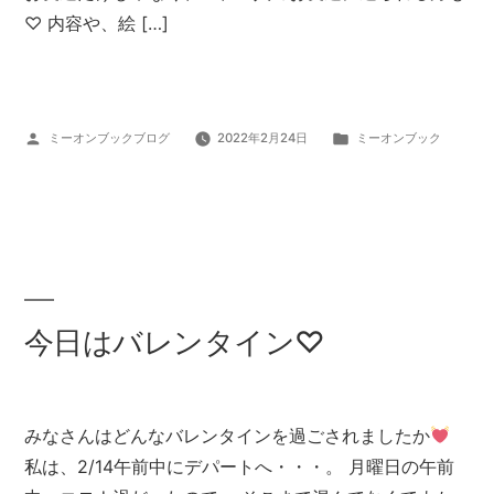
♡ 内容や、絵 […]
投
カ
ミーオンブックブログ
2022年2月24日
ミーオンブック
稿
テ
者:
ゴ
リ
ー:
今日はバレンタイン♡
みなさんはどんなバレンタインを過ごされましたか
私は、2/14午前中にデパートへ・・・。 月曜日の午前