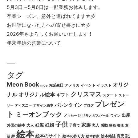
5月3日～5月6日は一部業務お休みします。
卒業シーズン、意外と選ばれてます☆彡
お世話になった方への寄せ書きに☆彡
2026年もよろしくお願いいたします！
年末年始の営業について
タグ
Meon Book
オリジ
お誕生日
アメリカ
イベント
イラスト
moe
クリスマス
ナル
オリジナル絵本
ギフト
スタート
ストー
プレゼン
バレンタイン
リー
ディズニー
デザイン絵本
ブログ
ト
ミーオンブック
出産
メッセージ
リサとガスパール
ワイン
子供
妊婦
家族
妊娠
外国の絵本
大人
子育て
恋人
感動
映画
書店
童
絵本
絵本のサイト
記
絆
絵本の作り方
絵本雑誌
育児
話
絵本作家