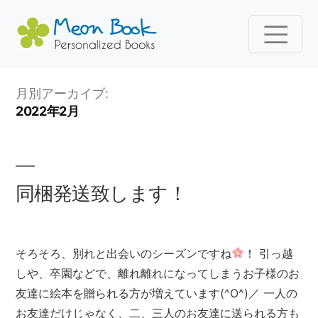
コ
月別アーカイブ:
ン
2022年2月
テ
ン
ツ
へ
同梱発送致します！
ス
キ
ッ
そろそろ、別れと出会いのシーズンですね
！ 引っ越
プ
しや、卒園などで、離れ離れになってしまうお子様のお
友達に絵本を贈られる方が増えています(^O^)／ 一人の
お友達だけじゃなく、二、三人のお友達に送られる方も