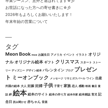
卒業シーズン、意外と選ばれてます☆彡
お世話になった方への寄せ書きに☆彡
2026年もよろしくお願いいたします！
年末年始の営業について
タグ
Meon Book
オリジ
お誕生日
アメリカ
イベント
イラスト
moe
クリスマス
ナル
オリジナル絵本
ギフト
スタート
ストー
プレゼン
バレンタイン
リー
ディズニー
デザイン絵本
ブログ
ト
ミーオンブック
出産
メッセージ
リサとガスパール
ワイン
子供
妊婦
家族
妊娠
外国の絵本
大人
子育て
恋人
感動
映画
書店
童
絵本
絵本のサイト
記
絆
絵本の作り方
絵本雑誌
育児
話
絵本作家
念日
赤ちゃん
音楽
読み聞かせ