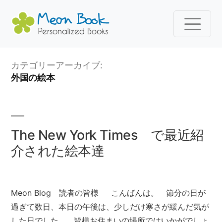
コ
カテゴリーアーカイブ:
ン
外国の絵本
テ
ン
ツ
へ
The New York Times で最近紹
ス
介された絵本達
キ
ッ
プ
Meon Blog 読者の皆様 こんばんは。 節分の日が
過ぎて数日、本日の午後は、少しだけ寒さが緩んだ気が
した日でした。 皆様お住まいの場所ではいかがでしょ