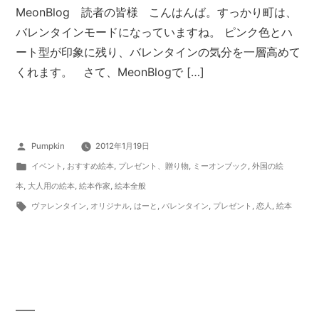
MeonBlog 読者の皆様 こんはんば。すっかり町は、
バレンタインモードになっていますね。 ピンク色とハ
ート型が印象に残り、バレンタインの気分を一層高めて
くれます。 さて、MeonBlogで […]
投
Pumpkin
2012年1月19日
稿
カ
イベント
,
おすすめ絵本
,
プレゼント、贈り物
,
ミーオンブック
,
外国の絵
者:
テ
本
,
大人用の絵本
,
絵本作家
,
絵本全般
ゴ
タ
ヴァレンタイン
,
オリジナル
,
はーと
,
バレンタイン
,
プレゼント
,
恋人
,
絵本
リ
グ:
ー: