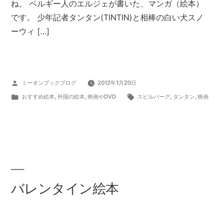
ね。 ベルギー人のエルジェが書いた、マンガ（絵本）
です。 少年記者タンタン(TINTIN)と相棒の白い犬スノ
ーウィ […]
投
ミーオンブックブログ
2012年1月20日
稿
カ
タ
おすすめ絵本
,
外国の絵本
,
映画やDVD
スピルバーグ
,
タンタン
,
映画
者:
テ
グ:
ゴ
リ
ー:
バレンタイン絵本