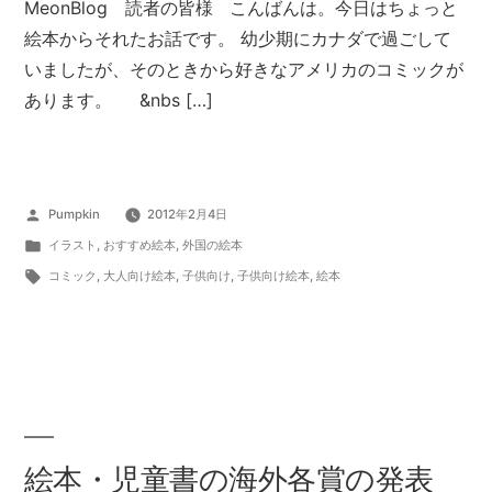
MeonBlog 読者の皆様 こんばんは。今日はちょっと
絵本からそれたお話です。 幼少期にカナダで過ごして
いましたが、そのときから好きなアメリカのコミックが
あります。 &nbs […]
投
Pumpkin
2012年2月4日
稿
カ
イラスト
,
おすすめ絵本
,
外国の絵本
者:
テ
タ
コミック
,
大人向け絵本
,
子供向け
,
子供向け絵本
,
絵本
ゴ
グ:
リ
ー:
絵本・児童書の海外各賞の発表