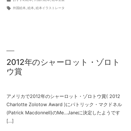
者:
テ
タ
外国絵本
,
絵本
,
絵本イラストレータ
ゴ
グ:
リ
ー:
2012年のシャーロット・ゾロト
ウ賞
アメリカで2012年のシャーロット・ゾロトウ賞( 2012
Charlotte Zolotow Award )にパトリック・マクドネル
(Patrick Macdonnell)のMe…Janeに決定したようです
[…]