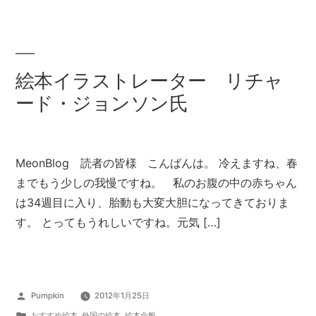
ー:
絵本イラストレーター リチャ
ード・ジョンソン氏
MeonBlog 読者の皆様 こんばんは。 冷えますね、春
までもう少しの我慢ですね。 私のお腹の中の赤ちゃん
は34週目に入り、胎動も大変大胆になってきておりま
す。 とってもうれしいですね。元気 […]
投
Pumpkin
2012年1月25日
稿
カ
おすすめ絵本
,
外国の絵本
,
絵本全般