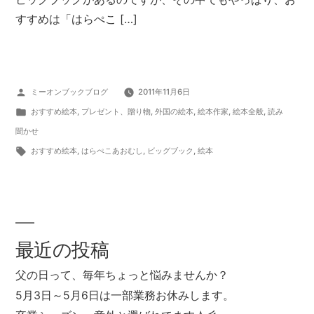
すすめは「はらぺこ […]
投
ミーオンブックブログ
2011年11月6日
稿
カ
おすすめ絵本
,
プレゼント、贈り物
,
外国の絵本
,
絵本作家
,
絵本全般
,
読み
者:
テ
聞かせ
ゴ
タ
おすすめ絵本
,
はらぺこあおむし
,
ビッグブック
,
絵本
リ
グ:
ー:
最近の投稿
父の日って、毎年ちょっと悩みませんか？
5月3日～5月6日は一部業務お休みします。