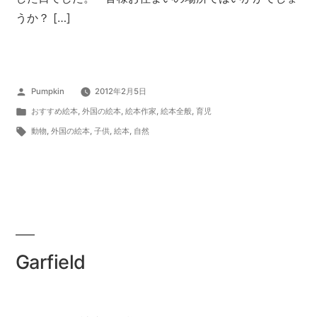
うか？ […]
投
Pumpkin
2012年2月5日
稿
カ
おすすめ絵本
,
外国の絵本
,
絵本作家
,
絵本全般
,
育児
者:
テ
タ
動物
,
外国の絵本
,
子供
,
絵本
,
自然
ゴ
グ:
リ
ー:
Garfield