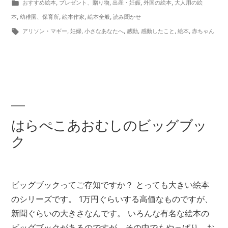
稿
カ
おすすめ絵本
,
プレゼント、贈り物
,
出産・妊娠
,
外国の絵本
,
大人用の絵
者:
テ
本
,
幼稚園、保育所
,
絵本作家
,
絵本全般
,
読み聞かせ
ゴ
タ
アリソン・マギー
,
妊婦
,
小さなあなたへ
,
感動
,
感動したこと
,
絵本
,
赤ちゃん
リ
グ:
ー:
はらぺこあおむしのビッグブッ
ク
ビッグブックってご存知ですか？ とっても大きい絵本
のシリーズです。 1万円ぐらいする高価なものですが、
新聞ぐらいの大きさなんです。 いろんな有名な絵本の
ビッグブックがあるのですが、その中でもやっぱり、お