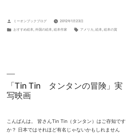
投
ミーオンブックブログ
2012年1月23日
稿
カ
タ
おすすめ絵本
,
外国の絵本
,
絵本作家
アメリカ
,
絵本
,
絵本の賞
者:
テ
グ:
ゴ
リ
ー:
「Tin Tin タンタンの冒険」実
写映画
こんばんは。 皆さんTin Tin（タンタン）はご存知です
か？ 日本ではそれほど有名じゃないかもしれません