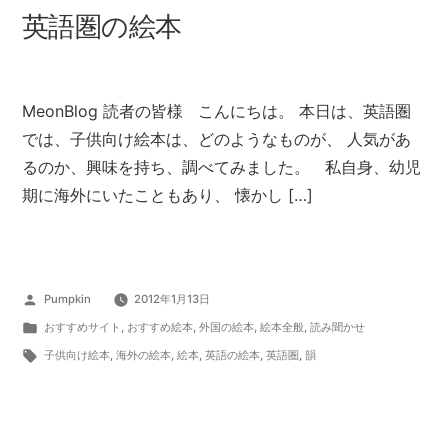
英語圏の絵本
MeonBlog 読者の皆様 こんにちは。 本日は、英語圏
では、子供向け絵本は、どのようなものが、 人気があ
るのか、興味を持ち、調べてみました。 私自身、幼児
期に海外にいたこともあり、 懐かし […]
投
Pumpkin
2012年1月13日
稿
カ
おすすめサイト
,
おすすめ絵本
,
外国の絵本
,
絵本全般
,
読み聞かせ
者:
テ
タ
子供向け絵本
,
海外の絵本
,
絵本
,
英語の絵本
,
英語圏
,
韻
ゴ
グ:
リ
ー: