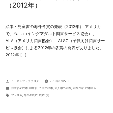
（2012年）
絵本・児童書の海外各賞の発表（2012年） アメリカ
で、Yalsa（ヤングアダルト図書サービス協会）、
ALA（アメリカ図書協会）、ALSC（子供向け図書サー
ビス協会）による2012年の各賞の発表がありました。
2012年 […]
投
ミーオンブックブログ
2012年1月27日
稿
カ
おすすめ絵本
,
出版社
,
外国の絵本
,
大人用の絵本
,
絵本作家
,
絵本全般
者:
テ
タ
アメリカ
,
外国の絵本
,
絵本
,
賞
ゴ
グ:
リ