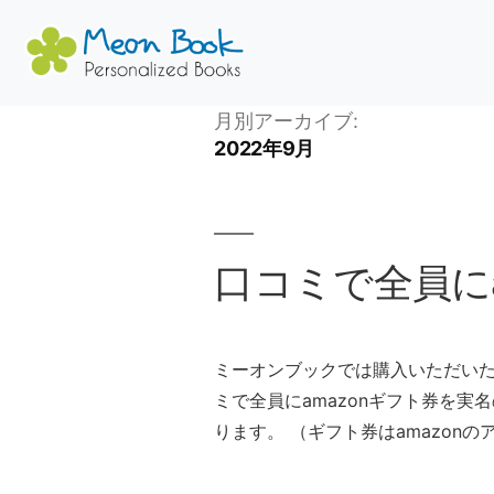
コ
月別アーカイブ:
2022年9月
ン
テ
ン
ツ
口コミで全員に
へ
ス
キ
ッ
ミーオンブックでは購入いただいた
プ
ミで全員にamazonギフト券を実
ります。 （ギフト券はamazonのア