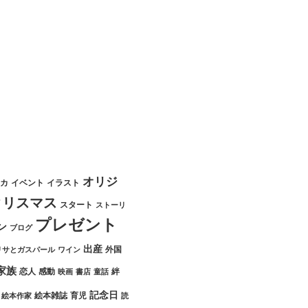
オリジ
カ
イベント
イラスト
クリスマス
スタート
ストーリ
プレゼント
ン
ブログ
出産
外国
リサとガスパール
ワイン
家族
恋人
感動
絆
映画
書店
童話
記念日
絵本雑誌
育児
絵本作家
読