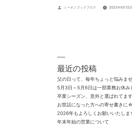
投
ミーオンブックブログ
2022年9月12
稿
者:
最近の投稿
父の日って、毎年ちょっと悩みま
5月3日～5月6日は一部業務お休み
卒業シーズン、意外と選ばれてま
お世話になった方への寄せ書きに
2026年もよろしくお願いいたしま
年末年始の営業について