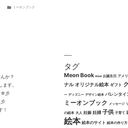
カ
日
ミーオンブック
テ
ゴ
リ
ー:
タグ
Meon Book
お誕生日
アメリ
せんか？
moe
ナル
オリジナル絵本
します。
ギフト
す☆彡
バレンタイ
ー
ディズニー
デザイン絵本
☆彡
ミーオンブック
メッセージ
す！
子供
妊婦
妊娠
の絵本
大人
子育て
絵本
絵本のサイト
絵本の作り方