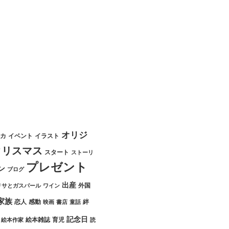
オリジ
カ
イベント
イラスト
クリスマス
スタート
ストーリ
プレゼント
ン
ブログ
出産
外国
リサとガスパール
ワイン
家族
恋人
感動
絆
映画
書店
童話
記念日
絵本雑誌
育児
絵本作家
読