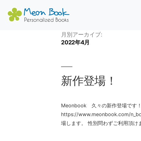
コ
月別アーカイブ:
2022年4月
ン
テ
ン
ツ
新作登場！
へ
ス
キ
ッ
Meonbook 久々の新作登場です
プ
https://www.meonbook.com
場します。 性別問わずご利用頂けます