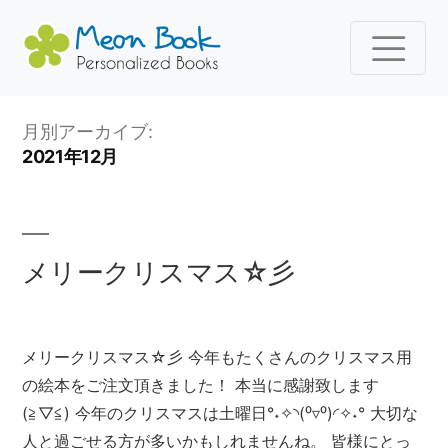
コ
月別アーカイブ:
ン
2021年12月
テ
ン
ツ
へ
メリークリスマス☆彡
ス
キ
ッ
メリークリスマス☆彡 今年もたくさんのクリスマス用
プ
の絵本をご注文頂きました！ 本当に感謝致します
(≧▽≦) 今年のクリスマスは土曜日°˖✧◝(⁰▿⁰)◜✧˖° 大切な
人と過ごせる方が多いかもしれませんね。 皆様にとっ