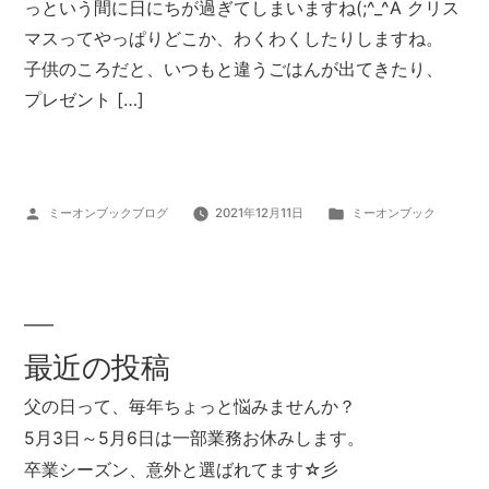
っという間に日にちが過ぎてしまいますね(;^_^A クリス
マスってやっぱりどこか、わくわくしたりしますね。
子供のころだと、いつもと違うごはんが出てきたり、
プレゼント […]
投
カ
ミーオンブックブログ
2021年12月11日
ミーオンブック
稿
テ
者:
ゴ
リ
ー:
最近の投稿
父の日って、毎年ちょっと悩みませんか？
5月3日～5月6日は一部業務お休みします。
卒業シーズン、意外と選ばれてます☆彡