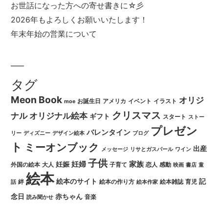
お世話になった方への寄せ書きに☆彡
2026年もよろしくお願いいたします！
年末年始の営業について
タグ
Meon Book
オリジ
お誕生日
アメリカ
イベント
イラスト
moe
クリスマス
ナル
オリジナル絵本
ギフト
スタート
ストー
プレゼン
バレンタイン
リー
ディズニー
デザイン絵本
ブログ
ト
ミーオンブック
出産
メッセージ
リサとガスパール
ワイン
子供
妊婦
家族
妊娠
外国の絵本
大人
子育て
恋人
感動
映画
書店
童
絵本
絵本のサイト
記
絆
絵本の作り方
絵本雑誌
育児
話
絵本作家
念日
赤ちゃん
音楽
読み聞かせ