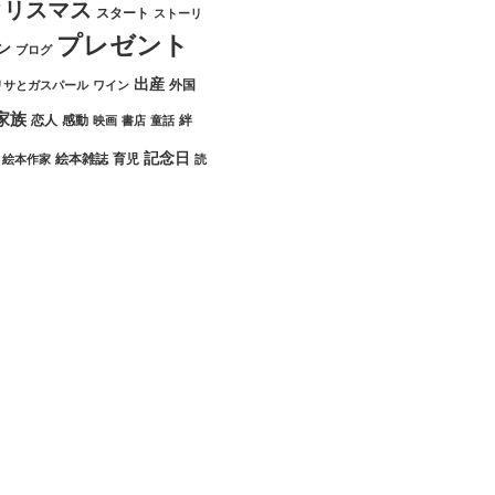
クリスマス
スタート
ストーリ
プレゼント
ン
ブログ
出産
外国
リサとガスパール
ワイン
家族
恋人
感動
絆
映画
書店
童話
記念日
絵本雑誌
育児
絵本作家
読