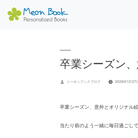
コ
ン
テ
ン
卒業シーズン、
ツ
へ
投
ミーオンブックブログ
2026年1月27
ス
稿
キ
者:
ッ
卒業シーズン、意外とオリジナル
プ
当たり前のよう一緒に毎日過ごし