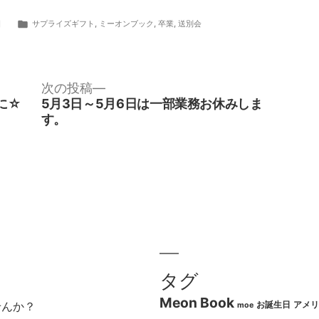
カ
日
サプライズギフト
,
ミーオンブック
,
卒業
,
送別会
テ
ゴ
リ
次
次の投稿
の
に☆
5月3日～5月6日は一部業務お休みしま
ー:
投
す。
稿:
タグ
Meon Book
お誕生日
アメリ
せんか？
moe