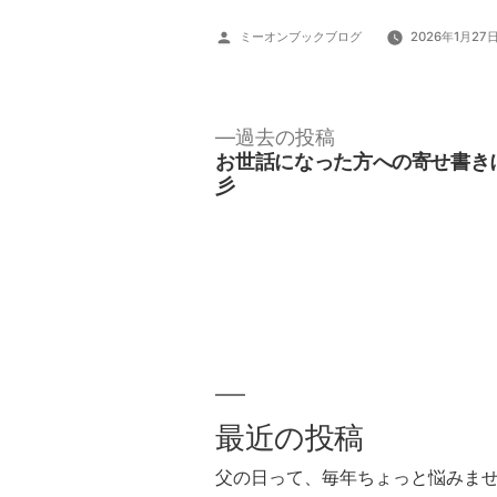
投
ミーオンブックブログ
2026年1月27
稿
者:
過
過去の投稿
去
お世話になった方への寄せ書き
の
投
彡
投
稿:
稿
ナ
ビ
ゲ
最近の投稿
ー
父の日って、毎年ちょっと悩みま