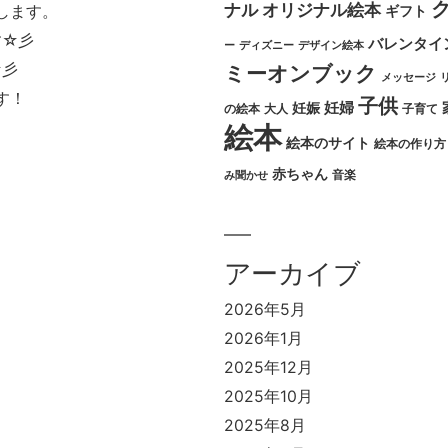
ナル
オリジナル絵本
します。
ギフト
す☆彡
バレンタイ
ー
ディズニー
デザイン絵本
☆彡
ミーオンブック
メッセージ
す！
子供
妊婦
妊娠
の絵本
大人
子育て
絵本
絵本のサイト
絵本の作り方
赤ちゃん
音楽
み聞かせ
アーカイブ
2026年5月
2026年1月
2025年12月
2025年10月
2025年8月