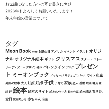
ー
お世話になった方への寄せ書きに☆彡
シ
2026年もよろしくお願いいたします！
年末年始の営業について
ョ
ン
タグ
Meon Book
オリジ
お誕生日
アメリカ
イベント
イラスト
moe
クリスマス
ナル
オリジナル絵本
ギフト
スタート
ストー
プレゼン
バレンタイン
リー
ディズニー
デザイン絵本
ブログ
ト
ミーオンブック
出産
メッセージ
リサとガスパール
ワイン
子供
妊婦
家族
妊娠
外国の絵本
大人
子育て
恋人
感動
映画
書店
童
絵本
絵本のサイト
記
絆
絵本の作り方
絵本雑誌
育児
話
絵本作家
念日
赤ちゃん
音楽
読み聞かせ