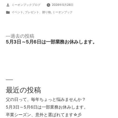
投
ミーオンブックブログ
2026年5月26日
稿
カ
イベント
,
プレゼント、贈り物
,
ミーオンブック
者:
テ
ゴ
リ
過
過去の投稿
去
5月3日～5月6日は一部業務お休みします。
ー:
の
投
投
稿:
稿
ナ
最近の投稿
ビ
父の日って、毎年ちょっと悩みませんか？
ゲ
5月3日～5月6日は一部業務お休みします。
卒業シーズン、意外と選ばれてます☆彡