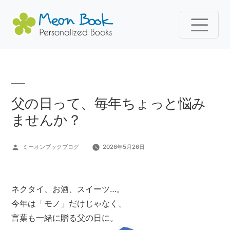
コ
ン
テ
ン
父の日って、毎年ちょっと悩み
ツ
ませんか？
へ
ス
投
ミーオンブックブログ
2026年5月26日
キ
稿
ッ
者:
プ
ネクタイ、お酒、スイーツ…。
今年は「モノ」だけじゃなく、
言葉も一緒に贈る父の日に。