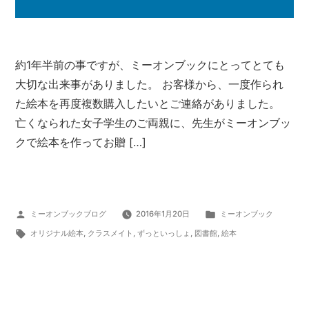
約1年半前の事ですが、ミーオンブックにとってとても
大切な出来事がありました。 お客様から、一度作られ
た絵本を再度複数購入したいとご連絡がありました。
亡くなられた女子学生のご両親に、先生がミーオンブッ
クで絵本を作ってお贈 […]
投
カ
ミーオンブックブログ
2016年1月20日
ミーオンブック
稿
タ
テ
オリジナル絵本
,
クラスメイト
,
ずっといっしょ
,
図書館
,
絵本
者:
グ:
ゴ
リ
ー: