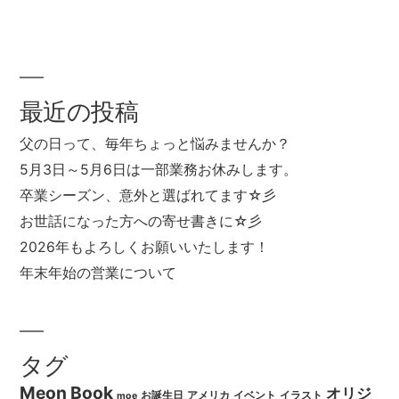
ゴ
グ:
リ
ー:
最近の投稿
父の日って、毎年ちょっと悩みませんか？
5月3日～5月6日は一部業務お休みします。
卒業シーズン、意外と選ばれてます☆彡
お世話になった方への寄せ書きに☆彡
2026年もよろしくお願いいたします！
年末年始の営業について
タグ
Meon Book
オリジ
お誕生日
アメリカ
イベント
イラスト
moe