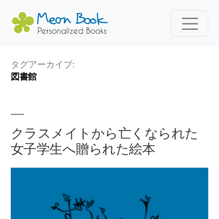
コ
タグアーカイブ:
ン
図書館
テ
ン
ツ
へ
クラスメイトから亡くなられた
ス
女子学生へ贈られた絵本
キ
ッ
プ