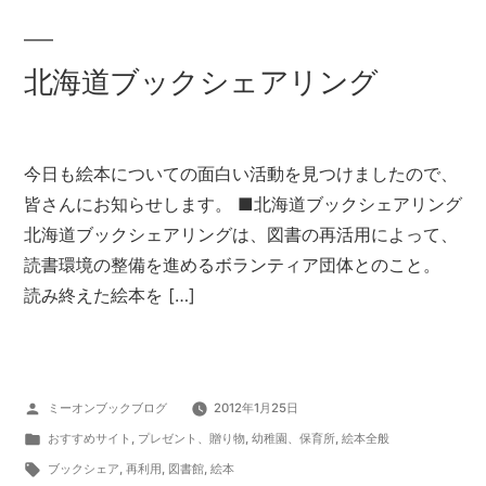
北海道ブックシェアリング
今日も絵本についての面白い活動を見つけましたので、
皆さんにお知らせします。 ■北海道ブックシェアリング
北海道ブックシェアリングは、図書の再活用によって、
読書環境の整備を進めるボランティア団体とのこと。
読み終えた絵本を […]
投
ミーオンブックブログ
2012年1月25日
稿
カ
おすすめサイト
,
プレゼント、贈り物
,
幼稚園、保育所
,
絵本全般
者:
テ
タ
ブックシェア
,
再利用
,
図書館
,
絵本