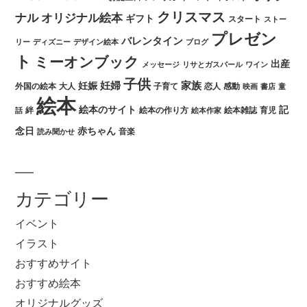
クリスマス
ナル
オリジナル絵本
ギフト
スタート
ストー
プレゼン
バレンタイン
リー
ディズニー
デザイン絵本
ブログ
ト
ミーオンブック
出産
メッセージ
リサとガスパール
ワイン
子供
妊婦
家族
妊娠
外国の絵本
大人
子育て
恋人
感動
映画
書店
童
絵本
絵本のサイト
記
絆
絵本の作り方
絵本雑誌
育児
話
絵本作家
念日
赤ちゃん
音楽
読み聞かせ
カテゴリー
イベント
イラスト
おすすめサイト
おすすめ絵本
オリジナルグッズ