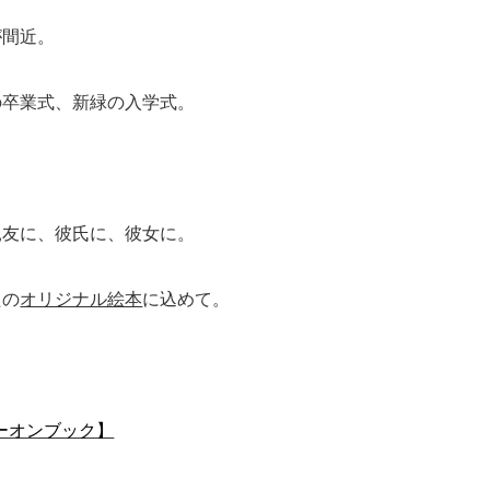
が間近。
の卒業式、新緑の入学式。
親友に、彼氏に、彼女に。
たの
オリジナル絵本
に込めて。
ミーオンブック】