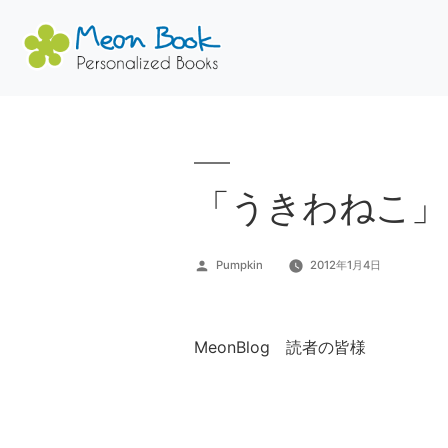
コ
ン
テ
ン
「うきわねこ」
ツ
へ
投
Pumpkin
2012年1月4日
ス
稿
キ
者:
ッ
MeonBlog 読者の皆様
プ